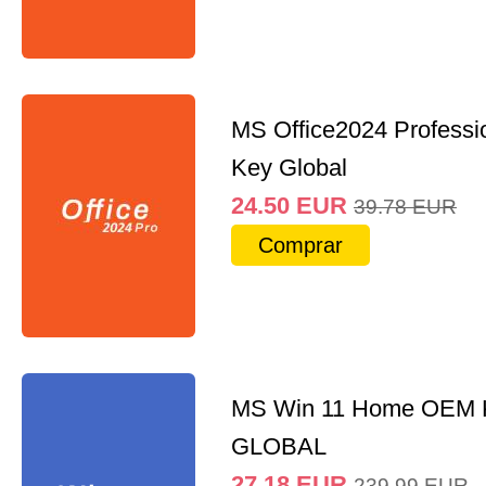
MS Office2024 Professi
Key Global
24.50
EUR
39.78
EUR
Comprar
MS Win 11 Home OEM
GLOBAL
27.18
EUR
239.99
EUR