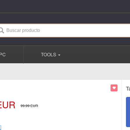
PC
TOOLS
T
EUR
99.99
EUR