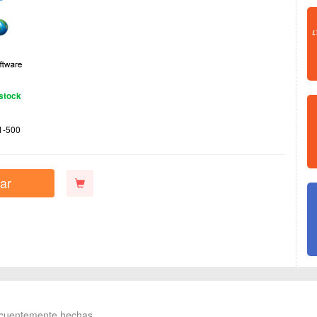
stock
1-500
ar
ecuentemente hechas