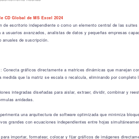
de CD Global de MS Excel 2024
n de escritorio independiente o como un elemento central de las suite
na a usuarios avanzados, analistas de datos y pequeñas empresas capa
 anuales de suscripción.
: Conecta gráficos directamente a matrices dinámicas que manejan con
a medida que la matriz se escala o recalcula, eliminando por completo l
iones integradas diseñadas para aislar, extraer, dividir, combinar y ree
fórmulas anidadas.
perimenta una arquitectura de software optimizada que minimiza bloqueo
chivos grandes con ecuaciones independientes entre hojas simultáneame
para importar, formatear, colocar y fijar gráficos de imágenes directa