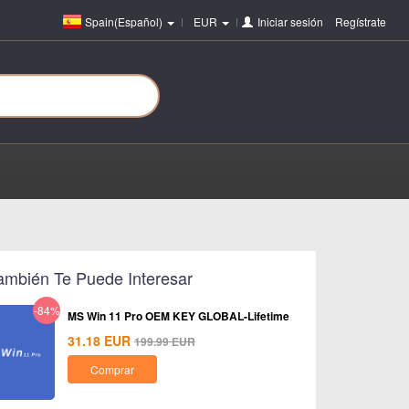
Spain(Español)
EUR
Iniciar sesión
o
Regístrate
ambién Te Puede Interesar
-84%
MS Win 11 Pro OEM KEY GLOBAL-Lifetime
31.18
EUR
199.99
EUR
Comprar