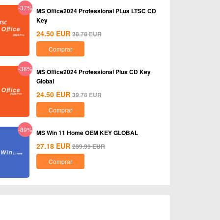
-37%
MS Office2024 Professional PLus LTSC CD
Key
24.50
EUR
38.78
EUR
Comprar
-38%
MS Office2024 Professional Plus CD Key
Global
24.50
EUR
39.78
EUR
Comprar
-89%
MS Win 11 Home OEM KEY GLOBAL
27.18
EUR
239.99
EUR
Comprar