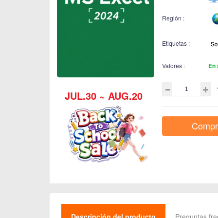
Región :
Etiquetas :
Valores :
En 
JUL.30 ~ AUG.20
Compr
Descripción del producto
Preguntas fr