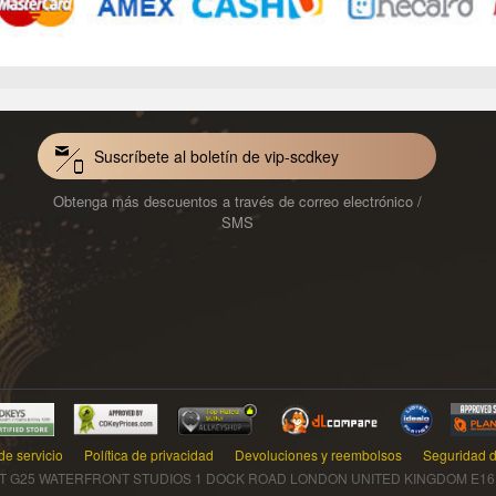
Suscríbete al boletín de vip-scdkey
Obtenga más descuentos a través de correo electrónico /
SMS
de servicio
Política de privacidad
Devoluciones y reembolsos
Seguridad d
T G25 WATERFRONT STUDIOS 1 DOCK ROAD LONDON UNITED KINGDOM E16 1AH