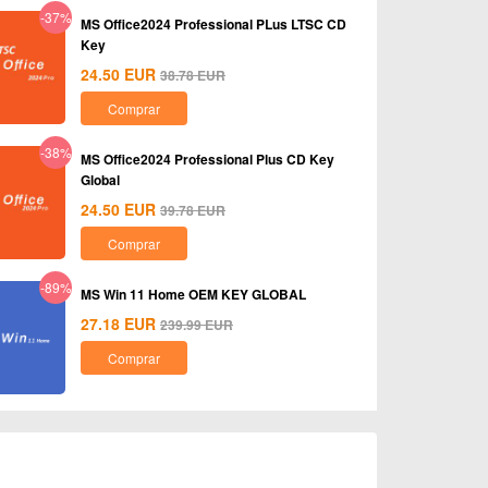
-37%
MS Office2024 Professional PLus LTSC CD
Key
24.50
EUR
38.78
EUR
Comprar
-38%
MS Office2024 Professional Plus CD Key
Global
24.50
EUR
39.78
EUR
Comprar
-89%
MS Win 11 Home OEM KEY GLOBAL
27.18
EUR
239.99
EUR
Comprar