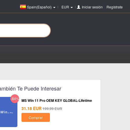
Spain(Español)
EUR
Iniciar sesión
o
Regístrate
ambién Te Puede Interesar
-84%
MS Win 11 Pro OEM KEY GLOBAL-Lifetime
31.18
EUR
199.99
EUR
Comprar