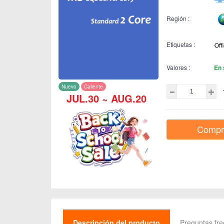
Región :
Etiquetas :
Valores :
En 
Nuevo
Caliente
JUL.30 ~ AUG.20
Compr
Descripción del producto
Preguntas fr