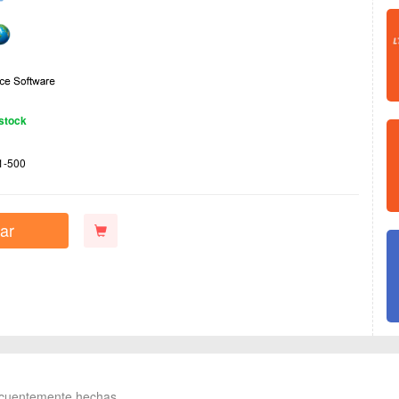
stock
1-500
ar
ecuentemente hechas