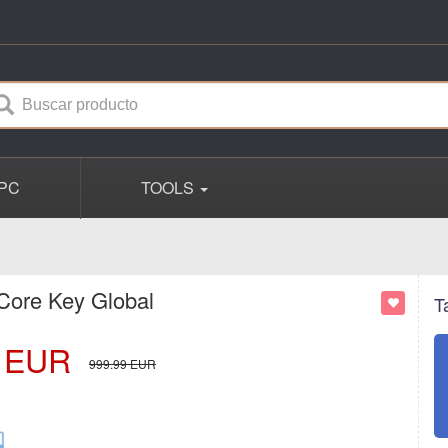
PC
TOOLS
Core Key Global
T
EUR
999.99
EUR