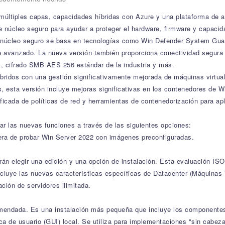
últiples capas, capacidades híbridas con Azure y una plataforma de ap
núcleo seguro para ayudar a proteger el hardware, firmware y capacid
núcleo seguro se basa en tecnologías como Win Defender System Guard
re avanzado. La nueva versión también proporciona conectividad segur
 cifrado SMB AES 256 estándar de la industria y más.
íbridos con una gestión significativamente mejorada de máquinas virt
 esta versión incluye mejoras significativas en los contenedores de
icada de políticas de red y herramientas de contenedorización para ap
r las nuevas funciones a través de las siguientes opciones:
ra de probar Win Server 2022 con imágenes preconfiguradas.
án elegir una edición y una opción de instalación. Esta evaluación ISO
ncluye las nuevas características específicas de Datacenter (Máquinas 
ción de servidores ilimitada.
omendada. Es una instalación más pequeña que incluye los componentes
fica de usuario (GUI) local. Se utiliza para implementaciones "sin cabe