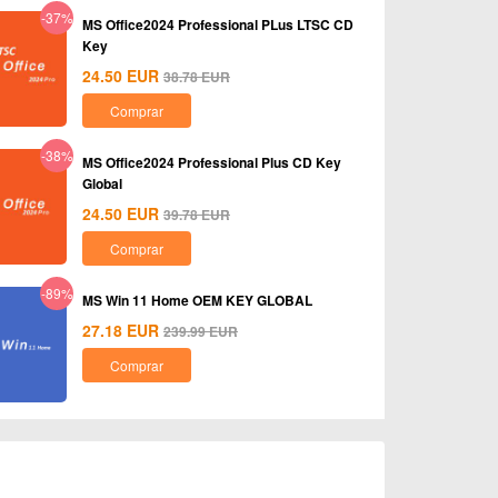
-37%
MS Office2024 Professional PLus LTSC CD
Key
24.50
EUR
38.78
EUR
Comprar
-38%
MS Office2024 Professional Plus CD Key
Global
24.50
EUR
39.78
EUR
Comprar
-89%
MS Win 11 Home OEM KEY GLOBAL
27.18
EUR
239.99
EUR
Comprar