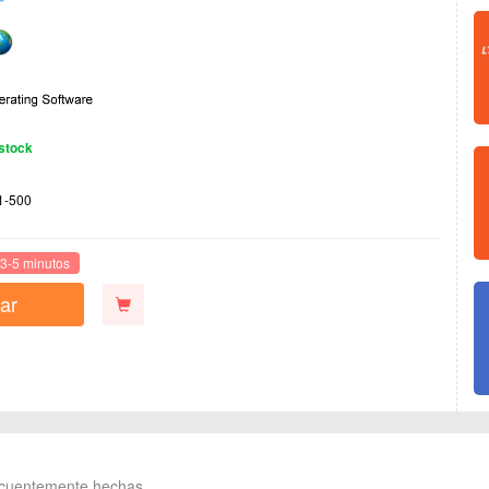
stock
1-500
3-5 minutos
ar
ecuentemente hechas