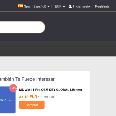
Spain(Español)
EUR
Iniciar sesión
o
Regístrate
ambién Te Puede Interesar
-84%
MS Win 11 Pro OEM KEY GLOBAL-Lifetime
31.18
EUR
199.99
EUR
Comprar