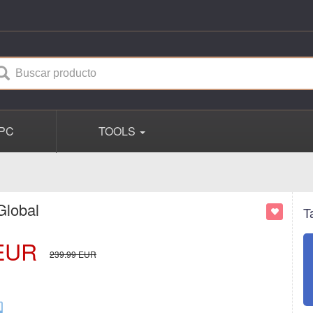
PC
TOOLS
Global
T
EUR
239.99
EUR