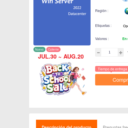
Región :
Etiquetas :
Valores :
En 
Nuevo
Caliente
JUL.30 ~ AUG.20
Tiempo de entrega 
Compr
Descripción del producto
Preguntas fr