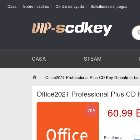
Casa
Sobre nosotros
Centro de ayuda
Solicitudes de juegos
CASA
STEAM
Office2021 Professional Plus CD Key Global(not bo
Office2021 Professional Plus CD 
60.99
-70%
Plataforma :