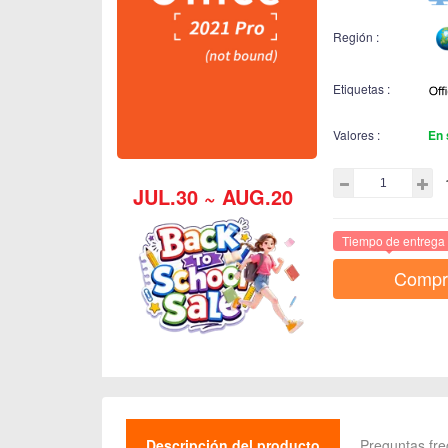
Región :
Etiquetas :
Valores :
En 
JUL.30 ~ AUG.20
Tiempo de entrega 
Compr
Descripción del producto
Preguntas fr