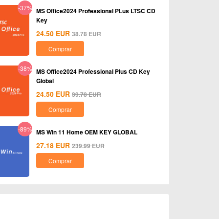
-37%
MS Office2024 Professional PLus LTSC CD
Key
24.50
EUR
38.78
EUR
Comprar
-38%
MS Office2024 Professional Plus CD Key
Global
24.50
EUR
39.78
EUR
Comprar
-89%
MS Win 11 Home OEM KEY GLOBAL
27.18
EUR
239.99
EUR
Comprar