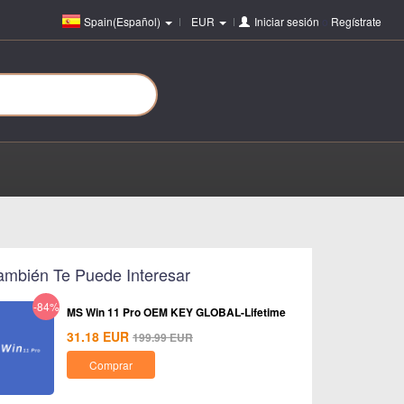
Spain(Español)
EUR
Iniciar sesión
o
Regístrate
ambién Te Puede Interesar
-84%
MS Win 11 Pro OEM KEY GLOBAL-Lifetime
31.18
EUR
199.99
EUR
Comprar