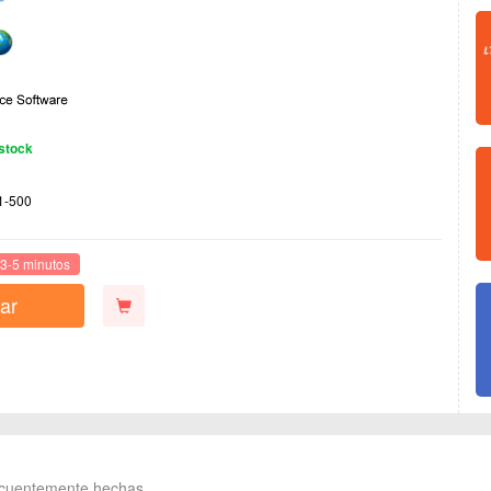
stock
1-500
3-5 minutos
ar
ecuentemente hechas