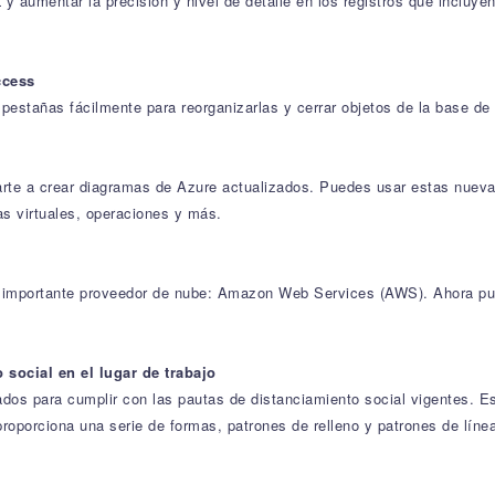
 y aumentar la precisión y nivel de detalle en los registros que incluy
ccess
pestañas fácilmente para reorganizarlas y cerrar objetos de la base de 
te a crear diagramas de Azure actualizados. Puedes usar estas nuevas 
as virtuales, operaciones y más.
o importante proveedor de nube: Amazon Web Services (AWS). Ahora pue
 social en el lugar de trabajo
dos para cumplir con las pautas de distanciamiento social vigentes. Esta
proporciona una serie de formas, patrones de relleno y patrones de lín