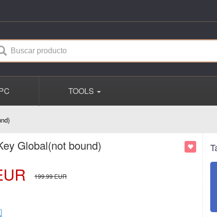
PC
TOOLS
und)
Key Global(not bound)
T
EUR
199.99
EUR