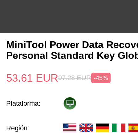
MiniTool Power Data Recov
Personal Standard Key Glo
53.61
EUR
97.28
EUR
-45%
Plataforma:
Región: