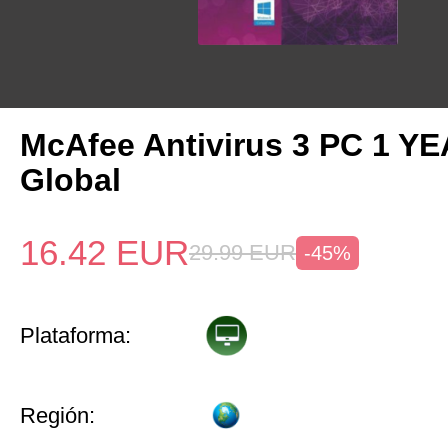
McAfee Antivirus 3 PC 1 Y
Global
16.42
EUR
29.99
EUR
-45%
Plataforma:
Región: